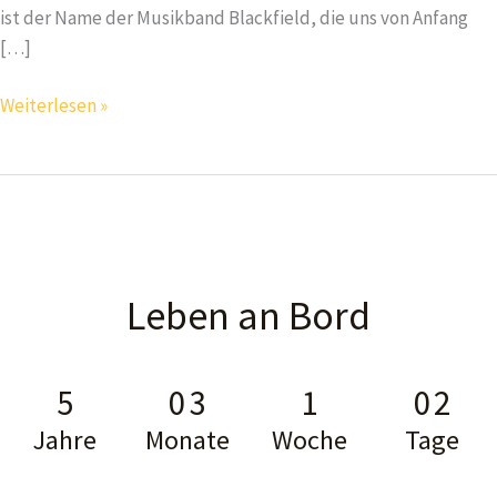
ist der Name der Musikband Blackfield, die uns von Anfang
[…]
Was
Weiterlesen »
uns
der
Name
„BLACKFIELD“
bedeutet
Leben an Bord
5
0
3
1
0
2
Jahre
Monate
Woche
Tage