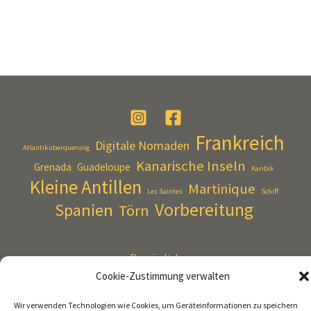
Frankreich
Digitale Nomaden
Atlantiküberquerung
Kanarische Inseln
Grenada
Guadeloupe
Karibik
Kleine Antillen
Martinique
Les Saintes
Schiff
Vorbereitung
Spanien
Törn
Persönlich
Cookie-Zustimmung verwalten
Reisetagebuch
Technik
Wir verwenden Technologien wie Cookies, um Geräteinformationen zu speichern