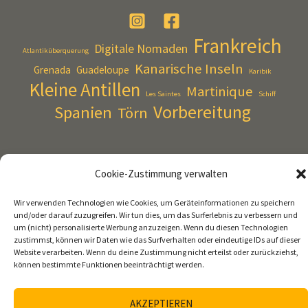
Frankreich
Digitale Nomaden
Atlantiküberquerung
Kanarische Inseln
Grenada
Guadeloupe
Karibik
Kleine Antillen
Martinique
Les Saintes
Schiff
Vorbereitung
Spanien
Törn
Persönlich
Cookie-Zustimmung verwalten
Reisetagebuch
Technik
Wir verwenden Technologien wie Cookies, um Geräteinformationen zu speichern
und/oder darauf zuzugreifen. Wir tun dies, um das Surferlebnis zu verbessern und
um (nicht) personalisierte Werbung anzuzeigen. Wenn du diesen Technologien
zustimmst, können wir Daten wie das Surfverhalten oder eindeutige IDs auf dieser
Website verarbeiten. Wenn du deine Zustimmung nicht erteilst oder zurückziehst,
können bestimmte Funktionen beeinträchtigt werden.
Impressum
Cookie-Richtlinie (EU)
Datenschutzerklärung
AKZEPTIEREN