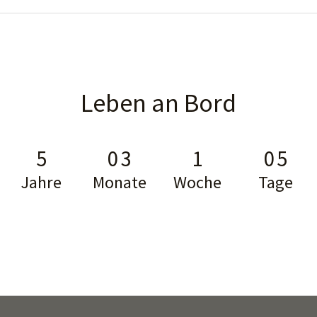
–
eine
etwas
andere
karibische
Leben an Bord
Postkartenidylle
5
0
3
1
0
5
Jahre
Monate
Woche
Tage