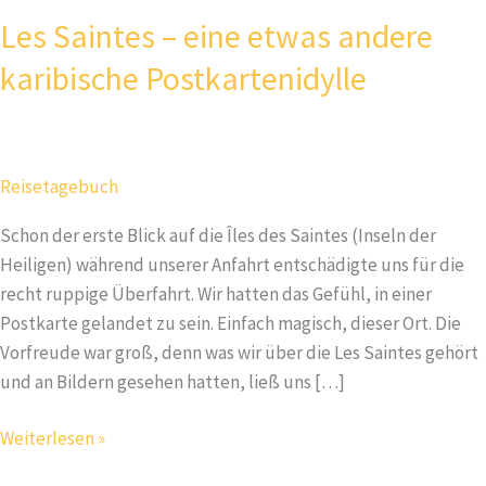
Les Saintes – eine etwas andere
karibische Postkartenidylle
Reisetagebuch
Schon der erste Blick auf die Îles des Saintes (Inseln der
Heiligen) während unserer Anfahrt entschädigte uns für die
recht ruppige Überfahrt. Wir hatten das Gefühl, in einer
Postkarte gelandet zu sein. Einfach magisch, dieser Ort. Die
Vorfreude war groß, denn was wir über die Les Saintes gehört
und an Bildern gesehen hatten, ließ uns […]
Les
Weiterlesen »
Saintes