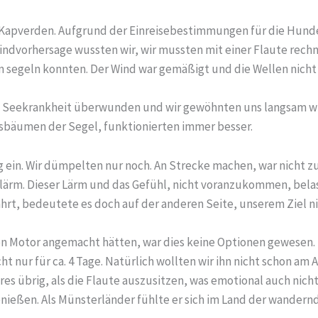
 Kapverden. Aufgrund der Einreisebestimmungen für die Hunde 
indvorhersage wussten wir, wir mussten mit einer Flaute rech
m segeln konnten. Der Wind war gemäßigt und die Wellen nicht
e Seekrankheit überwunden und wir gewöhnten uns langsam wie
sbäumen der Segel, funktionierten immer besser.
dig ein. Wir dümpelten nur noch. An Strecke machen, war nich
lärm. Dieser Lärm und das Gefühl, nicht voranzukommen, belas
fahrt, bedeutete es doch auf der anderen Seite, unserem Ziel
n Motor angemacht hätten, war dies keine Optionen gewesen. 
ht nur für ca. 4 Tage. Natürlich wollten wir ihn nicht schon am 
res übrig, als die Flaute auszusitzen, was emotional auch nich
nießen. Als Münsterländer fühlte er sich im Land der wandern