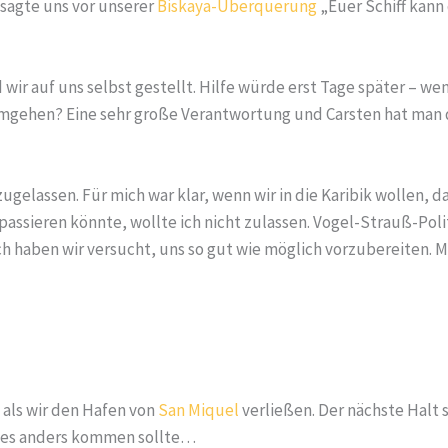
sagte uns vor unserer
Biskaya-Überquerung
„Euer Schiff kann 
wir auf uns selbst gestellt. Hilfe würde erst Tage später – w
g umgehen? Eine sehr große Verantwortung und Carsten hat man
ugelassen. Für mich war klar, wenn wir in die Karibik wollen,
assieren könnte, wollte ich nicht zulassen. Vogel-Strauß-Poli
ch haben wir versucht, uns so gut wie möglich vorzubereiten.
 als wir den Hafen von
San Miquel
verließen. Der nächste Halt s
s es anders kommen sollte…