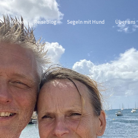
Home
ReiseBlog
Segeln mit Hund
Über uns