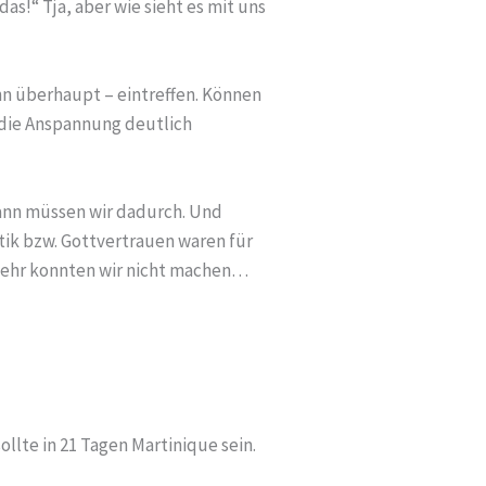
das!“ Tja, aber wie sieht es mit uns
enn überhaupt – eintreffen. Können
 die Anspannung deutlich
 dann müssen wir dadurch. Und
tik bzw. Gottvertrauen waren für
 Mehr konnten wir nicht machen…
ollte in 21 Tagen Martinique sein.